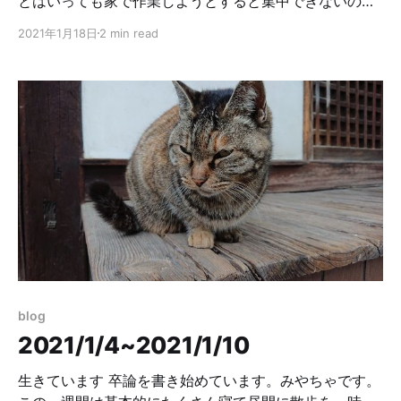
とはいっても家で作業しようとすると集中できないのは
相変わらずなので困っています。幸い木曜日に東工大図
2021年1月18日
2 min read
書館で作業してみたらめちゃくちゃ進捗を生めたので、
来週は大岡山に通う日数を増やそうと思います。 ヘッダ
ーの画像は2年ほどまえに大久野島で撮影したウサギで
す。かわいいね。 体調はだんだん戻ってきています。卒
論の進行度合いが芳しくないことに対する焦りはもちろ
んありますが自分の手である程度制御できるようになっ
てきており、何か娯楽をしているときにネガティブな雑
念が混ざることがかなり減ってきました。そのせいか
twitterでTLを眺めたり壁打ちしたり他人と絡んだりする
のに割く時間が増えてしまいましたが、まあいいでしょ
う。 体調を崩してから人生観について考えることが増え
ていたので、twitterではそういう事柄について自分がど
う思っているのか気にしながら他人の考えを摂取してい
blog
ました。また、「越えてはいけないライン」を緩めに設
2021/1/4~2021/1/10
定して思ったことを言葉にして吐き出してみたりもして
いました。自分の理想を追い求めていて22歳にもなって
生きています 卒論を書き始めています。みやちゃです。
うじ