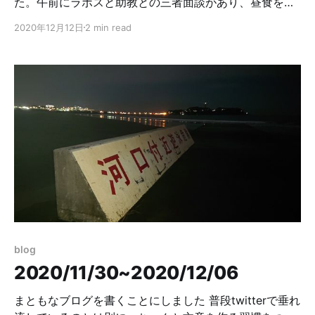
た。午前にラボスと助教との三者面談があり、昼食を食
べながらその日のうちにどこか程よい遠くへ行きたい気
2020年12月12日
2 min read
持ちになり上野に行くことにしました。 特に調べもせず
に上野に行ったので、一番の目当てだった国立西洋美術
館が休館しており一敗。 悲しいね。ということで近くに
ある他の美術館に行ってみたら、何やら面白そうな展覧
会を開催していたので、入ってみました。 KING＆
QUEEN展。テューダー朝以降の英国皇室史をおさらいで
きる内容になっていて、テューダー朝以降の王族等の肖
像画が集まっていました。 展覧会を見た後は、上野から
山手線で2駅の秋葉原に立ち寄りました。というのも、
秋葉原のアニメイトにBOOGEY VOXXのスペースができ
ていると聞き、目にしておかなきゃと思い立った次第で
す。 秋葉原のアニメイトやK-BOOKSなんかで狂ったよ
うにラノベを買っていたあの頃を思い出して感傷に浸り
blog
つつ、全フロアを適当にうろついて特に何も買わずに店
2020/11/30~2020/12/06
を出ました。
まともなブログを書くことにしました 普段twitterで垂れ