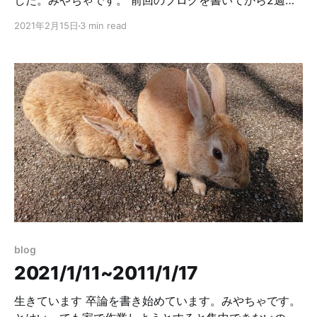
した。みやちゃです。 前回のブログを書いてから2週間
は、1/29(金)の卒論提出期限に向けて死ぬ気で卒論を執
2021年2月15日
3 min read
筆していました。なるべく東工大に通うようにしたり、
自宅での作業が捗るように飲食物の課金額を増やしてみ
たりと環境整備にも頭を使うようにしていました。特に
印象に残っているのがマウントレーニアのハニーハグラ
テで、ハチミツの甘い香りが疲れた体と脳に染み渡りか
なり頑張れました。 1/24(月)にラボスとの面談があった
のですが、その時点での卒論のページ数が20ページでし
た。配布されたtexをそのままコンパイルしたときの枚数
が15ページで、弊研究室での完成時の卒論の枚数の目安
が30ページですから、かなり進捗状況が悪いです。1日2
ページ進めることを目標に執筆しながら、議論を書きや
すいように追加の実験をTSUBAMEに投げていました。
あまりに切羽詰まりすぎていたので、何も考えていない
blog
時間を減らすためにちゃんと寝ることと、卒論と息抜き
2021/1/11~2011/1/17
のインターネット以外のことは考えないようにすること
を意識してみたりもしていました。脳直twitter
生きています 卒論を書き始めています。みやちゃです。