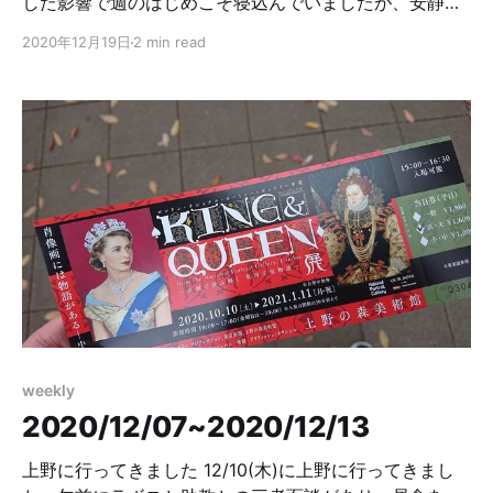
した影響で週のはじめこそ寝込んでいましたが、安静に
過ごしていたら少しずつ趣味を楽しむ余裕が出てきまし
2020年12月19日
2 min read
た。来週には研究を再開したい。 ところで最近学術書で
ない本の読書量が増えています。とはいえ三秋縋さんと
斜線堂有紀さんの本しか読んでいないし読むペースもか
なり遅いですが。これはだいたい卯月コウの影響でし
て、卯月コウが宮崎駿さんや新海誠さんや三秋縋さんら
へんの「いい童貞臭さ」について熱弁していた回で言及
していた『三日間の幸福』『恋する寄生虫』『私が大好
きな小説家を殺すまで』に興味を持ち、読んでみたのが
発端です。『恋する寄生虫』のマスクキスは確かに童貞
臭かった。 何から手を出せばいいかわからなかったので
あまり小説を読む習慣がなかったのですが、そもそも小
説を読むことに対する興味はありました。というか、周
りにいた人の中でも本を読んでいる人には特有の底知れ
weekly
なさがあるような気がしていて憧れがあり、最近になっ
2020/12/07~2020/12/13
て卯月コウがゲームで印象に残っているセリフとして挙
げた高島ざくろ(素晴らしき日々)のセリフ、「文学は勝
上野に行ってきました 12/10(木)に上野に行ってきまし
つための学問じゃなくて……負けないため