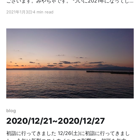
ございます。みやちゃです。 ついに2021年になってし
まいました。皆さんの2020年はどんな一年でしたか？私
2021年1月3日
4 min read
の2020年はいろいろあったはずなのに体感では家に引き
こもってメンタルを擦り減らしているだけだったような
気分です。今年は素敵な一年になりますように。 ヘッダ
ーの画像は全く関係ないネコです。ネコはかわいいね。
2021年の抱負 とりあえず1月中は卒論です。卒業できる
ように頑張ります。 卒業出来たら大学院進学なので、研
究をいい感じにすすめて適度に講義をとりつつ自分の勉
強もできたらなという感じです。 あとたぶん就活に向け
て動き始めたほうがいい気がしていて、情報収集もやっ
ていきつつフットワークを軽くしていきたいですね。 去
年の反省を踏まえて、自分のキャパをちゃんと把握した
うえで可能な限り動いていきたいと思います。 2020
年、何してたっけ 完全に独り言ですが、自分が2020年
blog
に何をしていたか雑に振り返ろうと思います。 1月 4Qの
2020/12/21~2020/12/27
真っ最中です。「システム構築演習」のグループ開発、
「問題解決と意思決定」、そして「教養
初詣に行ってきました 12/26(土)に初詣に行ってきまし