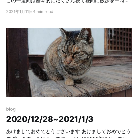
この一週間は基本的にたくさん寝て昼間に散歩を一時間
しほんのちょっと卒論絡みのことをする毎日でした。卒
2021年1月11日
1 min read
論の提出期限が目前なので頑張ります。 ヘッダーの画像
は特に関係のないネコです。先週も見た。ネコはかわい
いね。 PUI PUI モルカーを見ました。中に生身の人間が
乗ってて、さらに声を発さない分顔の表情の変化が激し
めなので若干怖い。モルカーはかわいいので何をしても
許されるが人間は原罪を背負い法によって統治されるの
だ。 カラオケに行ってきた 卒論の追い込みに臨むため
の発破的な意図で一人でカラオケに行ってきました。新
型コロナの騒ぎが始まってから一度もカラオケに行って
いないので本当に久しぶりです。ちょうどカラオケ館が
緊急事態宣言に合わせて割引プランを出してきたので、
フリータイム+飲み放題で1000円+税という破格の値段
で楽しめました。 歌った曲はほぼボカロ。2011,2012年
blog
らへんのボカロが大好きな人間なのでkemuさんじんさ
2020/12/28~2021/1/3
んトーマさんNeruさんらへんの曲を歌って過ぎ去った中
学時代に思いを馳せ感傷に浸ってしまい
あけましておめでとうございます あけましておめでとう