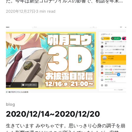
た。今年は新型コロナウイルスの影響で、初詣を年末に
前倒して行う幸先詣なる概念が生まれているらしく、年
2020年12月27日
3 min read
始の面倒ごとを早めに済ませられるならと散歩しがてら
初詣をしてしまいました。 私は例年江島神社へ初詣に行
っており、今年も江島神社に行くことにしました。どう
やら世間は江ノ島をデートスポットとして推しているら
しく、クリスマスに最も近い休日ということもあってか
片瀬海岸と江ノ島を結ぶ橋は展望台に登りに行くパンピ
ーでごった返していました。 一方で神社はめちゃくちゃ
空いており、快適に参拝できました。おみくじは予め畳
んだものが入った抽選箱に手を突っ込んで取るタイプに
なっていました。もちろん今のご時世なので消毒液完
備。 帰るころには日が落ちかけていて、綺麗な夕焼けを
拝むことができました。ただしイルミネーションが始ま
る17:00に近づいていたため道という道がカップルだら
blog
け。うつ病で療養中の奴がいるべき場所ではなかったで
2020/12/14~2020/12/20
すね。 生きています 先週のブログに研究を始めたいと
か書きましたが、結局再開できませんでした。みやちゃ
生きています みやちゃです。思いっきり心身の調子を崩
です。 まあ研究は